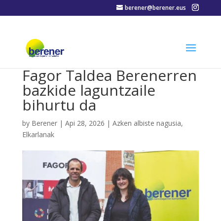
berener@berener.eus
Fagor Taldea Berenerren
bazkide laguntzaile
bihurtu da
by
Berener
|
Api 28, 2026
|
Azken albiste nagusia
,
Elkarlanak