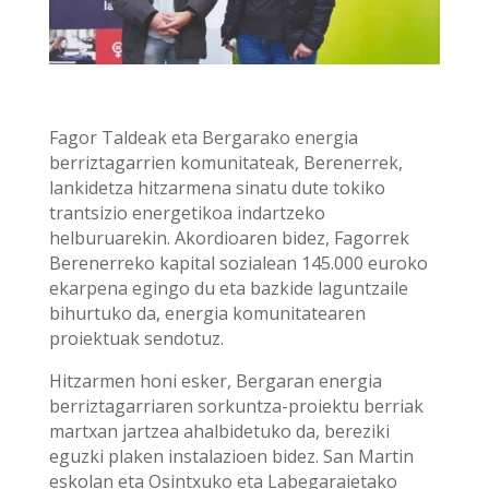
Fagor Taldeak eta Bergarako energia
berriztagarrien komunitateak, Berenerrek,
lankidetza hitzarmena sinatu dute tokiko
trantsizio energetikoa indartzeko
helburuarekin. Akordioaren bidez, Fagorrek
Berenerreko kapital sozialean 145.000 euroko
ekarpena egingo du eta bazkide laguntzaile
bihurtuko da, energia komunitatearen
proiektuak sendotuz.
Hitzarmen honi esker, Bergaran energia
berriztagarriaren sorkuntza-proiektu berriak
martxan jartzea ahalbidetuko da, bereziki
eguzki plaken instalazioen bidez. San Martin
eskolan eta Osintxuko eta Labegaraietako