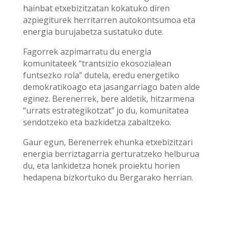
hainbat etxebizitzatan kokatuko diren
azpiegiturek herritarren autokontsumoa eta
energia burujabetza sustatuko dute.
Fagorrek azpimarratu du energia
komunitateek “trantsizio ekosozialean
funtsezko rola” dutela, eredu energetiko
demokratikoago eta jasangarriago baten alde
eginez. Berenerrek, bere aldetik, hitzarmena
“urrats estrategikotzat” jo du, komunitatea
sendotzeko eta bazkidetza zabaltzeko.
Gaur egun, Berenerrek ehunka etxebizitzari
energia berriztagarria gerturatzeko helburua
du, eta lankidetza honek proiektu horien
hedapena bizkortuko du Bergarako herrian.