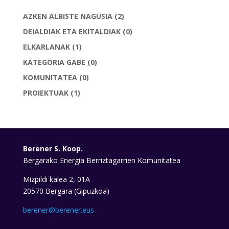
AZKEN ALBISTE NAGUSIA
(2)
DEIALDIAK ETA EKITALDIAK
(0)
ELKARLANAK
(1)
KATEGORIA GABE
(0)
KOMUNITATEA
(0)
PROIEKTUAK
(1)
Berener S. Koop.
Bergarako Energia Berriztagarrien Komunitatea
Mizpildi kalea 2, 01A
20570 Bergara (Gipuzkoa)
berener@berener.eus