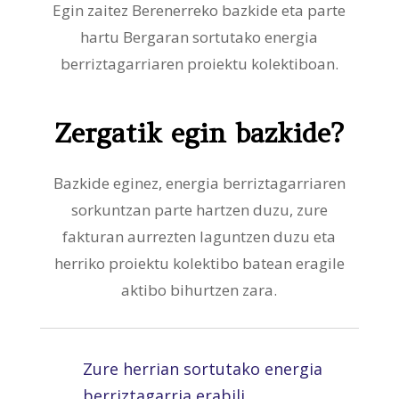
Egin zaitez Berenerreko bazkide eta parte
hartu Bergaran sortutako energia
berriztagarriaren proiektu kolektiboan.
Zergatik egin bazkide?
Bazkide eginez, energia berriztagarriaren
sorkuntzan parte hartzen duzu, zure
fakturan aurrezten laguntzen duzu eta
herriko proiektu kolektibo batean eragile
aktibo bihurtzen zara.
Zure herrian sortutako energia
berriztagarria erabili