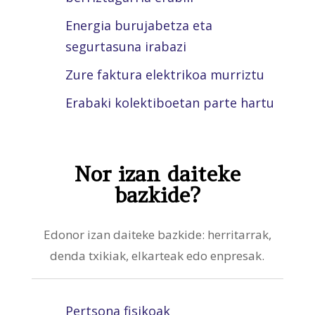
Energia burujabetza eta
segurtasuna irabazi
Zure faktura elektrikoa murriztu
Erabaki kolektiboetan parte hartu
Nor izan daiteke
bazkide?
Edonor izan daiteke bazkide: herritarrak,
denda txikiak, elkarteak edo enpresak.
Pertsona fisikoak