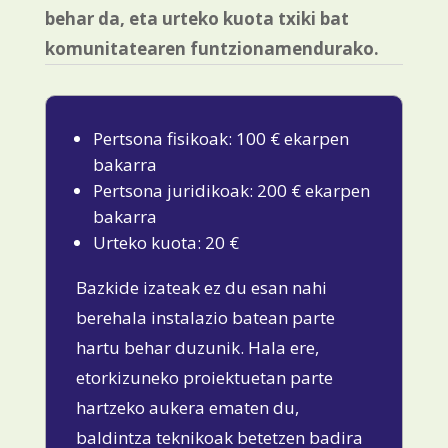
behar da, eta urteko kuota txiki bat
komunitatearen funtzionamendurako.
Pertsona fisikoak: 100 € ekarpen
bakarra
Pertsona juridikoak: 200 € ekarpen
bakarra
Urteko kuota: 20 €
Bazkide izateak ez du esan nahi
berehala instalazio batean parte
hartu behar duzunik. Hala ere,
etorkizuneko proiektuetan parte
hartzeko aukera ematen du,
baldintza teknikoak betetzen badira