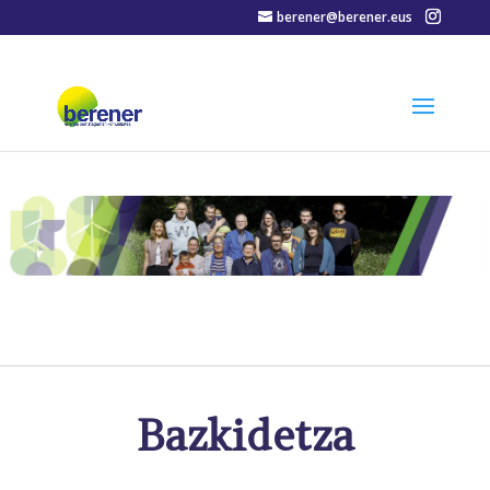
berener@berener.eus
Bazkidetza