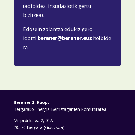
(adibidez, instalaziotik gertu
bizitzea).
Edozein zalantza edukiz gero
idatzi
berener@berener.eus
helbide
ra
Berener S. Koop.
Bergarako Energia Berriztagarrien Komunitatea
Mizpildi kalea 2, 01A
20570 Bergara (Gipuzkoa)