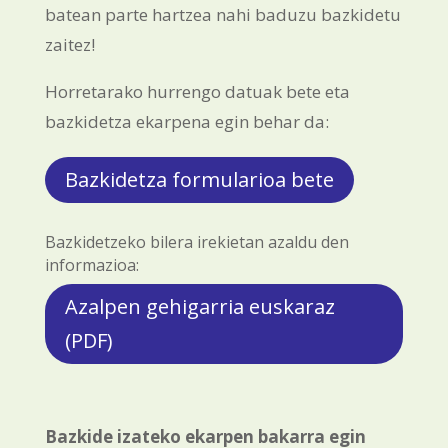
batean parte hartzea nahi baduzu bazkidetu
zaitez!
Horretarako hurrengo datuak bete eta
bazkidetza ekarpena egin behar da:
Bazkidetza formularioa bete
Bazkidetzeko bilera irekietan azaldu den
informazioa:
Azalpen gehigarria euskaraz
(PDF)
Bazkide izateko ekarpen bakarra egin