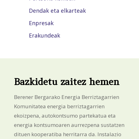
Dendak eta elkarteak
Enpresak
Erakundeak
Bazkidetu zaitez hemen
Berener Bergarako Energia Berriztagarrien
Komunitatea energia berriztagarrien
ekoizpena, autokontsumo partekatua eta
energia kontsumoaren aurrezpena sustatzen
dituen kooperatiba herritarra da. Instalazio