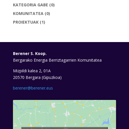
KATEGORIA GABE
(0)
KOMUNITATEA
(0)
PROIEKTUAK
(1)
Berener S. Koop.
Bergarako Energia Berriztagarrien Komunitatea
Mizpildi kalea 2, 01A
20570 Bergara (Gipuzkoa)
berener@berener.eus