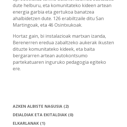
dute helburu, eta komunitateko kideen artean
energia garbia eta gertukoa banatzea
ahalbidetzen dute. 126 erabiltzaile ditu San
Martingoak, eta 46 Osintxukoak.
Hortaz gain, bi instalazioak martxan izanda,
Berenerren eredua zabaltzeko aukerak ikusten
dituzte komunitateko kideek, eta baita
bergararren artean autokontsumo
partekatuaren inguruko pedagogia egiteko
ere.
AZKEN ALBISTE NAGUSIA
(2)
DEIALDIAK ETA EKITALDIAK
(0)
ELKARLANAK
(1)