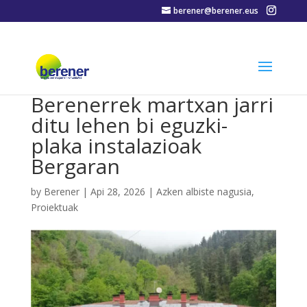
berener@berener.eus
Berenerrek martxan jarri
ditu lehen bi eguzki-
plaka instalazioak
Bergaran
by
Berener
|
Api 28, 2026
|
Azken albiste nagusia
,
Proiektuak