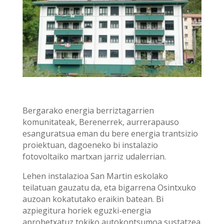
Bergarako energia berriztagarrien
komunitateak, Berenerrek, aurrerapauso
esanguratsua eman du bere energia trantsizio
proiektuan, dagoeneko bi instalazio
fotovoltaiko martxan jarriz udalerrian.
Lehen instalazioa San Martin eskolako
teilatuan gauzatu da, eta bigarrena Osintxuko
auzoan kokatutako eraikin batean. Bi
azpiegitura horiek eguzki-energia
aprobetxatuz tokiko autokontsumoa sustatzea